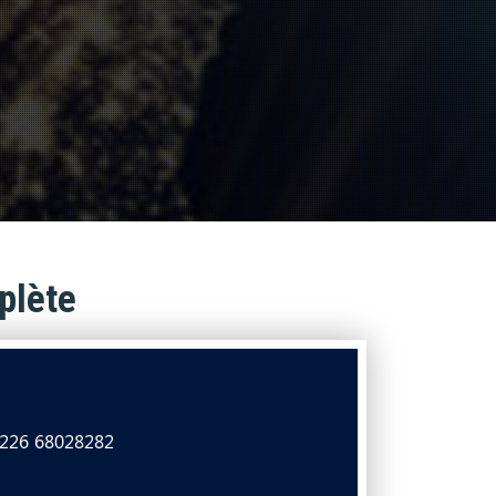
plète
226 68028282