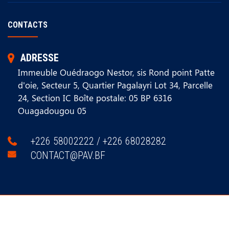
CONTACTS
ADRESSE
Immeuble Ouédraogo Nestor, sis Rond point Patte
d'oie, Secteur 5, Quartier Pagalayri Lot 34, Parcelle
24, Section IC Boîte postale: 05 BP 6316
Ouagadougou 05
+226 58002222 / +226 68028282
CONTACT@PAV.BF
Copyright ©
2026
PAV - BURKINA. Conception : e-
consulting burkina