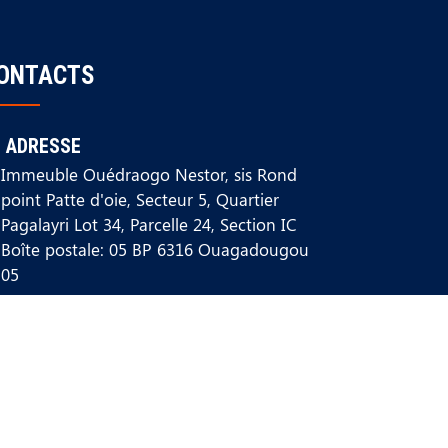
ONTACTS
ADRESSE
Immeuble Ouédraogo Nestor, sis Rond
point Patte d'oie, Secteur 5, Quartier
Pagalayri Lot 34, Parcelle 24, Section IC
Boîte postale: 05 BP 6316 Ouagadougou
05
+226 58002222 / +226 68028282
CONTACT@PAV.BF