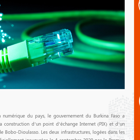
n numérique du pays, le gouvernement du Burkina Faso a
a construction d’un point d’échange Internet (PIX) et d’un
 de Bobo-Dioulasso. Les deux infrastructures, logées dans les
ficiellement inaugurées le 4 septembre 2020 par le Premier