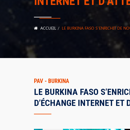
INTERNET ET D’ATT
ACCUEIL
LE BURKINA FASO S’ENRICHIT DE N
PAV - BURKINA
LE BURKINA FASO S’ENRI
D’ÉCHANGE INTERNET ET 