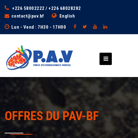
+226 58002222 / +226 68028282
contact@pav.bf
English
Lun - Vend : 7H30 - 17H00
OFFRES DU PAV-BF