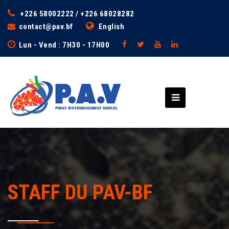
+226 58002222 / +226 68028282
contact@pav.bf
English
Lun - Vend : 7H30 - 17H00
STAFF DU PAV-BF