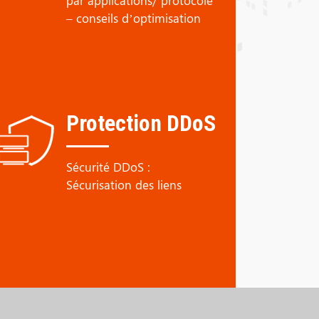
par applications/ protocole
– conseils d’optimisation
Protection DDoS
Sécurité DDoS :
Sécurisation des liens